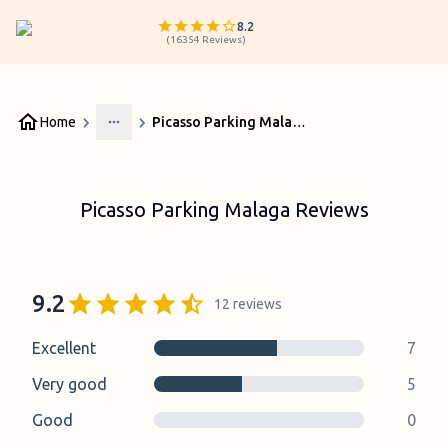
8.2
(
16354
Reviews
)
Home
Picasso Parking Malaga Reviews
More
Picasso Parking Malaga Reviews
9.2
12
reviews
Excellent
7
Very good
5
Good
0