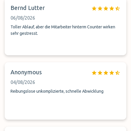
weiter bei Ihnen. Vielleicht hatte der Herr auch einen
Bernd Lutter
schlechten Tag. Nur den darf man nicht seine schlechte
Laune am Kunden auslassen. Bis bald. Sonja und Matthias
06/08/2026
Toller Ablauf, aber die Mitarbeiter hinterm Counter wirken
sehr gestresst.
Anonymous
04/08/2026
Reibungslose unkomplizierte, schnelle Abwicklung