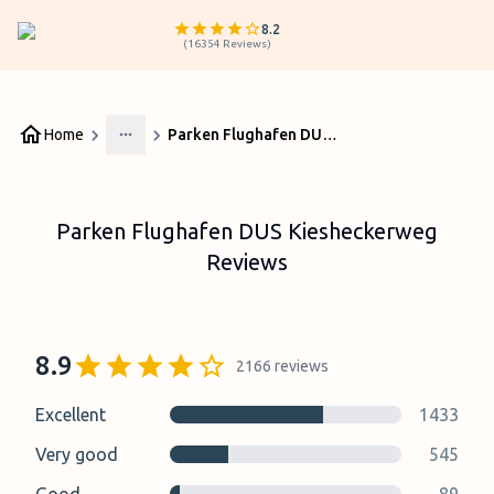
8.2
(
16354
Reviews
)
Home
Parken Flughafen DUS Kiesheckerweg Reviews
More
Parken Flughafen DUS Kiesheckerweg
Reviews
8.9
2166
reviews
Excellent
1433
Very good
545