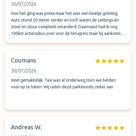
30/07/2026
Hoe het ging was prima maar het was een beetje grimmig.
Auto stond 20 meter verder en toch waren de settings en
stoel en stuur compleet veranderd. Daarnaast had ik nog
100km actieradius over voor de terugreis maar bij aankomst
had ik ineens nog maar 30km. Mijn vermoeden is dat er
tijdens mijn vakantie mee gereden is. Heel jammer. Volgende
keer zoek ik een parkeerplaats waarbij ik mn eigen sleutel
Coumans
mag meenemen
30/07/2026
Heel gemakkelijk. Taxi was al onderweg toen we belden
voor op te halen. Wij raden deze parkmundo zeker aan
Andreas W.