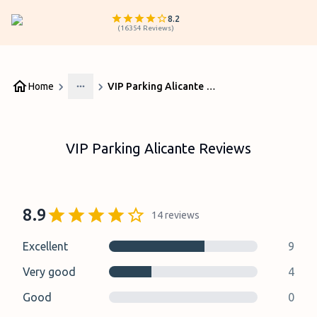
8.2
(
16354
Reviews
)
Home
VIP Parking Alicante Reviews
More
VIP Parking Alicante Reviews
8.9
14
reviews
Excellent
9
Very good
4
Good
0